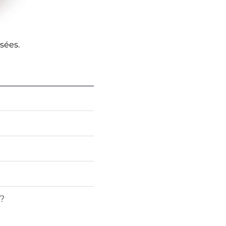
sées.
?