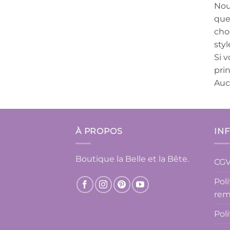
Nou
que
cho
sty
Si v
prin
Auc
À PROPOS
IN
Boutique la Belle et la Bête.
CG
Pol
rem
Pol