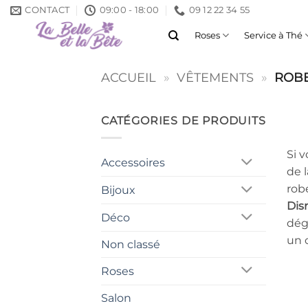
Passer
CONTACT
09:00 - 18:00
09 12 22 34 55
au
Roses
Service à Thé
contenu
ACCUEIL
»
VÊTEMENTS
»
ROB
CATÉGORIES DE PRODUITS
Si 
Accessoires
de 
robe
Bijoux
Dis
Déco
dég
un 
Non classé
Roses
Salon