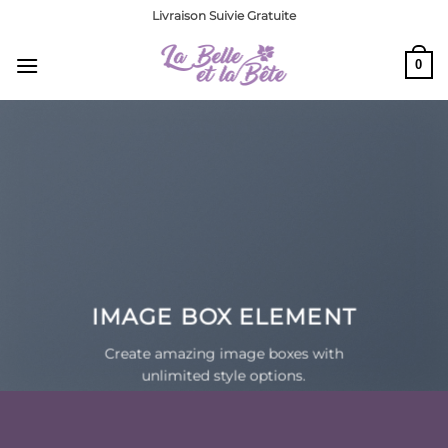
Passer
Livraison Suivie Gratuite
au
contenu
0
IMAGE BOX ELEMENT
Create amazing image boxes with
unlimited style options.