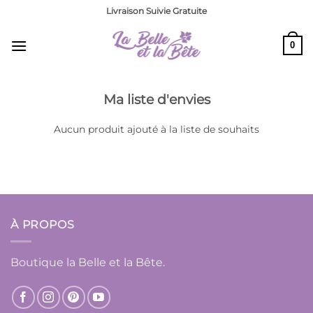
Passer
Livraison Suivie Gratuite
au
contenu
0
Ma liste d'envies
Aucun produit ajouté à la liste de souhaits
À PROPOS
Boutique la Belle et la Bête.