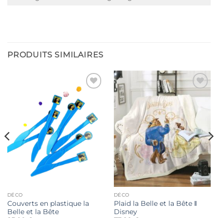
PRODUITS SIMILAIRES
Ajouter
Ajouter
à la liste
à la liste
de
de
souhaits
souhaits
DÉCO
DÉCO
Couverts en plastique la
Plaid la Belle et la Bête ‖
Belle et la Bête
Disney