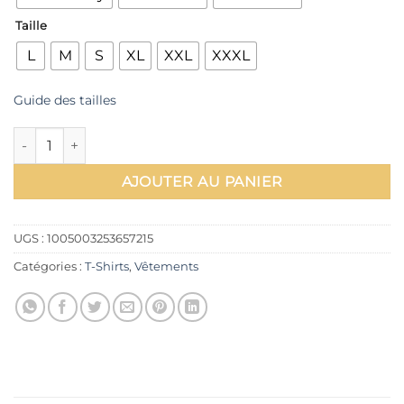
Taille
L
M
S
XL
XXL
XXXL
Guide des tailles
quantité de T-Shirt Couple la Belle et la Bête
AJOUTER AU PANIER
UGS :
1005003253657215
Catégories :
T-Shirts
,
Vêtements