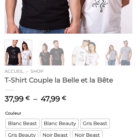
ACCUEIL
»
SHOP
T-Shirt Couple la Belle et la Bête
Plage
37,99
–
47,99
€
€
de
prix :
Couleur
37,99 €
Blanc Beast
Blanc Beauty
Gris Beast
à
47,99 €
Gris Beauty
Noir Beast
Noir Beast