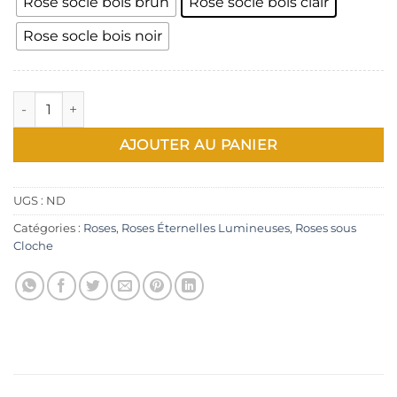
Rose socle bois brun
Rose socle bois clair
Rose socle bois noir
quantité de Rose Éternelle sous Cloche Blanche
AJOUTER AU PANIER
UGS :
ND
Catégories :
Roses
,
Roses Éternelles Lumineuses
,
Roses sous
Cloche