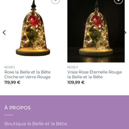
Ajouter
Ajouter
à la liste
à la liste
de
de
souhaits
souhaits
ROSES
ROSES
Rose la Belle et la Bête
Vraie Rose Éternelle Rouge
Cloche en Verre Rouge
la Belle et la Bête
119,99
€
109,99
€
À PROPOS
Boutique la Belle et la Bête.