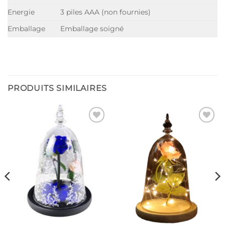
Energie
3 piles AAA (non fournies)
Emballage
Emballage soigné
PRODUITS SIMILAIRES
Ajouter
Ajouter
à la liste
à la liste
de
de
souhaits
souhaits